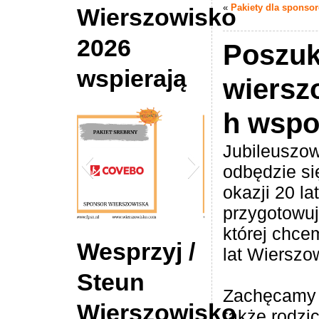
«
Pakiety dla sponso
Wierszowisko
2026
Poszu
wspierają
wiersz
h wsp
Jubileuszo
odbędzie si
okazji 20 la
przygotowuj
której chc
6 Wierszowisko
DE Hypotheek Shop
Wesprzyj /
lat Wierszo
onsor COVEBO
Tilburg
Steun
Zachęcamy w
Wierszowisko
także rodzi