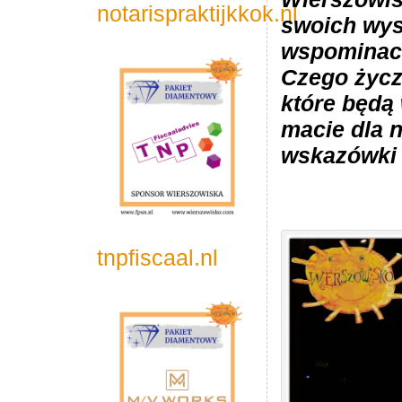
notarispraktijkkok.nl
swoich wy
wspominaci
Czego życz
które będą
macie dla n
wskazówki 
tnpfiscaal.nl