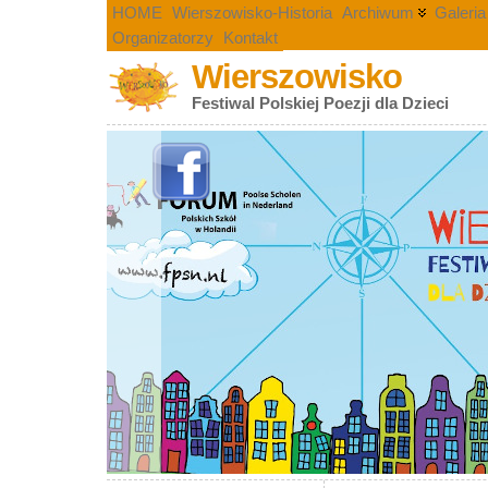
HOME
Wierszowisko-Historia
Archiwum
Galeria
Organizatorzy
Kontakt
Wierszowisko
Festiwal Polskiej Poezji dla Dzieci