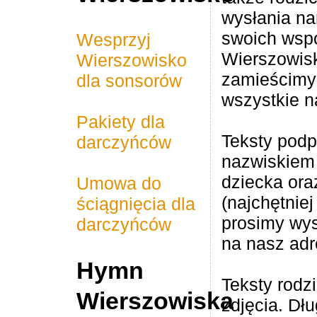
wysłania n
swoich wsp
Wesprzyj
Wierszowis
Wierszowisko
Rainbow Kids Animator
Nova bouw knebel B.V.
AB Midden Nederland
2026 Wierszowisko -
PSK bestratingen en
Magdalena - Dental
Notarispraktijk Mr.
Poolse Gezinnen
Graphical Stroke
ABC Nederlands
JandB polskie
Ag Handamde
Serce Polski
Sinnoh shop
TNP Fiscaal
M/V Works
Efaktura.nl
Inwetsar
zamieścimy
dla sonsorów
Zostań Sponsorem
Roland Kok
tuinaanleg
hurtownie
wszystkie n
Pakiety dla
Teksty podp
darczyńców
nazwiskiem
dziecka ora
Umowa do
(najchętnie
ściągnięcia dla
prosimy wy
darczyńców
na nasz ad
Hymn
Teksty rod
Wierszowiska
zdjęcia. Dł