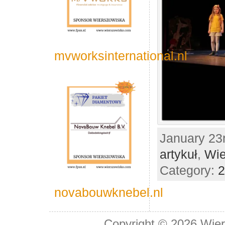
mvworksinternational.nl
January 23r
artykuł
,
Wie
Category:
2
novabouwknebel.nl
Copyright © 2026
Wier