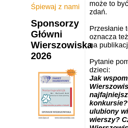
może to być 
Śpiewaj z nami
zdań.
Sponsorzy
Przesłanie t
Główni
oznacza te
Wierszowiska
na publikac
2026
Pytanie pom
dzieci:
Jak wspomi
Wierszowis
najfajniejs
konkursie?
ulubiony wi
wierszy? C
Wierszowis