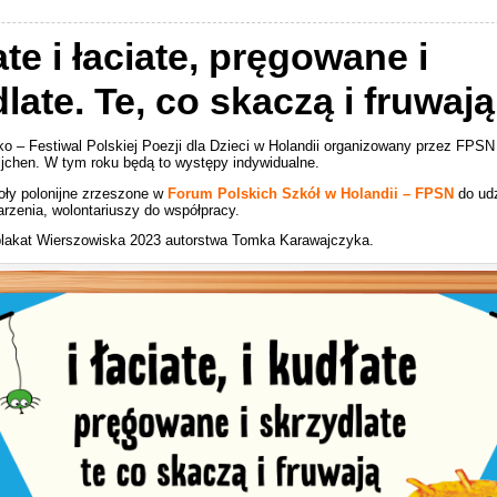
ate i łaciate, pręgowane i
late. Te, co skaczą i fruwa
o – Festiwal Polskiej Poezji dla Dzieci w Holandii organizowany przez FPSN
jchen. W tym roku będą to występy indywidualne.
ły polonijne zrzeszone w
Forum Polskich Szkół w Holandii – FPSN
do udz
rzenia, wolontariuszy do współpracy.
lakat Wierszowiska 2023 autorstwa Tomka Karawajczyka.
Shop