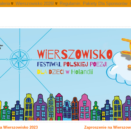
aleria
Wierszowisko 2026!
Regulamin
Pakiety Dla Sponsorów
i
na Wierszowisko 2023
Zaproszenie na Wierszo