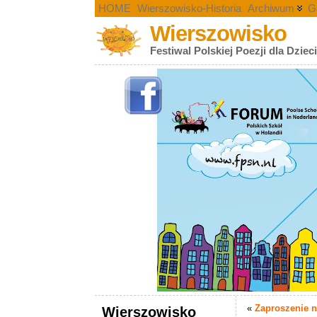
HOME
Wierszowisko-Historia
Archiwum
G
Wierszowisko
Festiwal Polskiej Poezji dla Dziec
«
Zaproszenie 
Wierszowisko