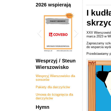
2026 wspierają
I kudł
skrzyd
XXII Wierszowisk
marca 2023 w Wi
Zapraszamy szko
do wsparcia wyda
Przedstawiamy p
2026 Wierszowisko
DE Hypotheek 
Wesprzyj / Steun
Sponsor COVEBO
Tilburg
Wierszowisko
Wesprzyj Wierszowisko dla
sonsorów
Pakiety dla darczyńców
Umowa do ściągnięcia dla
darczyńców
Hymn
Rainbow Kids Animator
Nova bouw knebel B.V.
AB Midden Nederland
2026 Wierszowisko -
PSK bestratingen en
Magdalena - Dental
Notarispraktijk Mr.
Poolse Gezinnen
Graphical Stroke
ABC Nederlands
JandB polskie
Ag Handamde
Serce Polski
Sinnoh shop
TNP Fiscaal
M/V Works
Efaktura.nl
Inwetsar