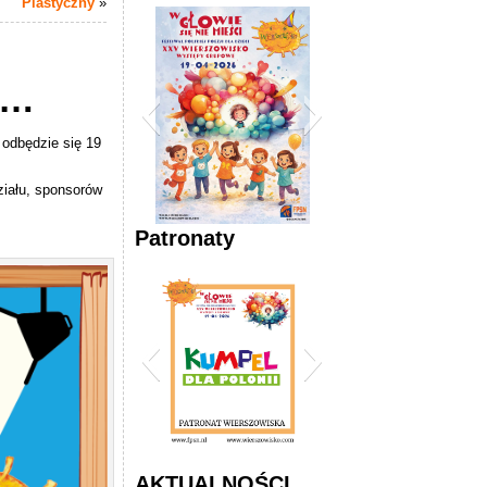
Plastyczny
»
ją…
 odbędzie się 19
iału, sponsorów
Plakat Wierszowiska
Patronaty
2026
2026 Wierszowisko
AKTUALNOŚCI