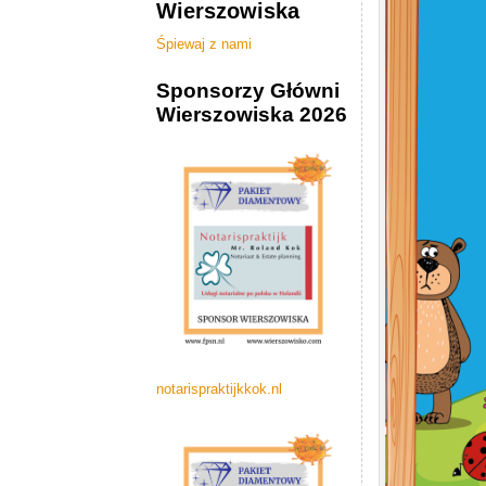
Wierszowiska
Zostań Sponsorem
Roland Kok
tuinaanleg
hurtownie
Śpiewaj z nami
Sponsorzy Główni
Wierszowiska 2026
notarispraktijkkok.nl