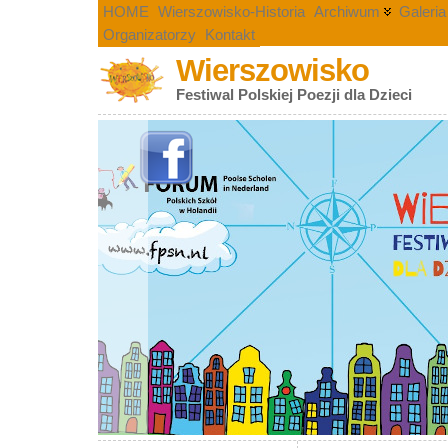
HOME
Wierszowisko-Historia
Archiwum
Galeria
Organizatorzy
Kontakt
Wierszowisko
Festiwal Polskiej Poezji dla Dzieci