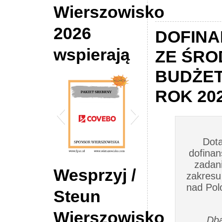
Wierszowisko
2026
DOFIN
wspierają
ZE ŚR
BUDŻE
ROK 20
Dota
dofinan
zadani
2026 Wierszowisko
DE Hypotheek Shop
Wesprzyj /
zakresu
Sponsor COVEBO
Tilburg
nad Pol
Steun
Wierszowisko
Dba