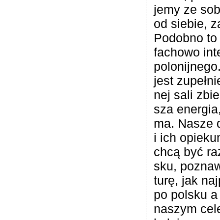
jemy ze sob
od sie­bie, z
Podobno to
fachowo inte
polo­nij­nego
jest zupeł­n
nej sali zbie
sza ener­gia
ma. Nasze d
i ich opie­ku
chcą być ra
sku, pozna­wa
turę, jak naj
po pol­sku a 
naszym cele