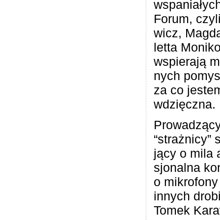
wspa­nia­ły
Forum, czyli
wicz, Magda 
letta Moni­ko
wspie­rają m
nych pomy­sł
za co jeste
wdzięczna.
Pro­wa­dząc
“straż­nicy” 
jący o mila a
sjo­nalna kon
o mikro­fony
innych drob
Tomek Kara­