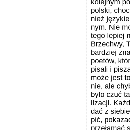
kolej­nym po
pol­ski, cho­
nież języ­ki
nym. Nie mo
tego lepiej 
Brze­chwy, 
bar­dziej zn
poetów, któ­
pisali i pisz
może jest to
nie, ale ch
było czuć ta
li­za­cji. Ka
dać z sie­bi
pić, poka­zać
prze­ła­mać 