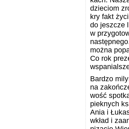
dzie­ciom zr
kry fakt życ
do jesz­cze 
w przy­go­to
następ­nego
można popa­
Co rok pre­z
wspanialsze!
Bar­dzo mil
na zakoń­cze
wość spo­tka
piek­nych ks
Ania i Łuka­
wkład i zaan
ni­za­cje Wie