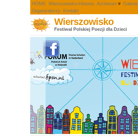
HOME
Wierszowisko-Historia
Archiwum
Galeria
Organizatorzy
Kontakt
Wierszowisko
Festiwal Polskiej Poezji dla Dzieci