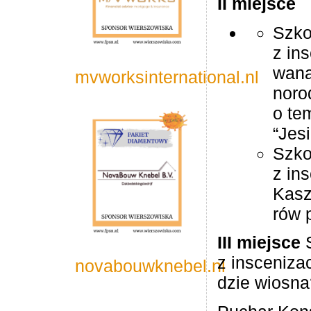
II miej­sce
Szko
z ins
wana
mvworksinternational.nl
no­ro
o tem
“Jes
Szko
z ins
Kasz­
rów p
III miej­sce
S
z insce­ni­za­
novabouwknebel.nl
dzie wiosna