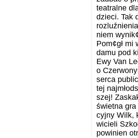
teatralne dl
dzieci. Tak 
roz­luź­nie­n
niem wynik¢
Pom¢gł mi w 
damu pod ki
Ewy Van Lee
o Czer­wo­ny
serca public
tej naj­młod­
szej! Zaska­k
świetna gra 
cyjny Wilk, 
wi­cieli Szk
powi­nien ot