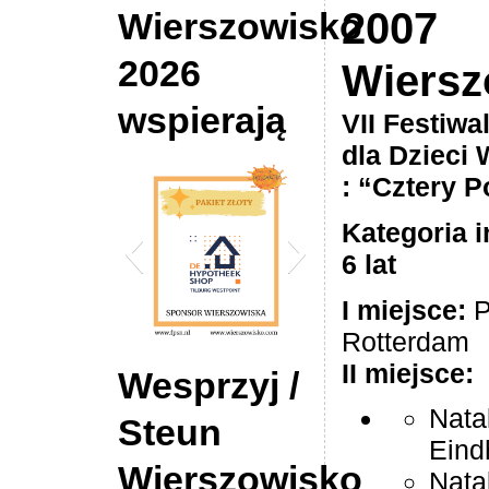
2007
Wierszowisko
2026
Wiersz
wspierają
VII Festi­wa
dla Dzieci 
: “Cztery 
Kate­go­ria 
6 lat
I miej­sce:
Pi
Rot­ter­dam
II miejsce:
DE Hypotheek Shop
Wesprzyj /
Tilburg
Nata­
Steun
Eind
Wierszowisko
Natal