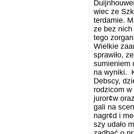
Duijn­ho­uw
wiec ze Szko
ter­da­mie. 
ze bez nich 
tego zor­ga­
Wiel­kie zaan
spra­wiło, z
sumie­niem o
na wyniki. K
Deb­scy, dzi
rodzi­com w 
juror¢w ora
gali na sce­n
nagr¢d i me
szy udało m
zadbać o prz