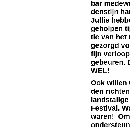
bar mede­we
den­stijn har
Jul­lie heb
gehol­pen ti
tie van het 
gezorgd vo
fijn ver­lo
gebeu­ren.
WEL!
Ook wil­len
den rich­te
land­sta­lig
Festi­val. Wa
waren! Om ju
onder­steu­