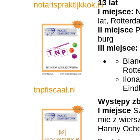
13 lat
notarispraktijkkok.nl
I miej­sce:
N
lat, Rot­ter­
II miej­sce
P
burg
III miejsce:
Bianc
Rott
Ilona
Eind
tnpfiscaal.nl
Występy zb
I miej­sce
Sz
mie z wier­s
Hanny Ocho