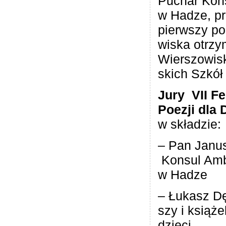
Puchar Kon
w Hadze, pr
pierw­szy po
wi­ska otrzy­
Wier­szo­wi
skich Szkół
Jury VII Fes
Poezji dla 
w składzie:
– Pan Janus
Kon­sul Am
w Hadze
– Łukasz Dę
szy i ksią­że
dzieci