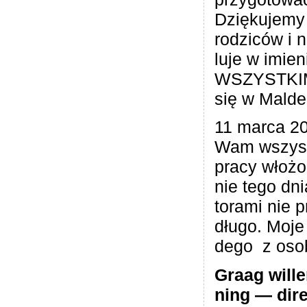
Dzię­ku­jemy
rodzi­ców i n
luje w imie­
WSZYSTKIM, 
się w Mald
11 marca 20
Wam wszyst
pracy wło­żo
nie tego dni
to­rami nie 
długo. Moje
dego z oso
Graag wil­l
ning — direc