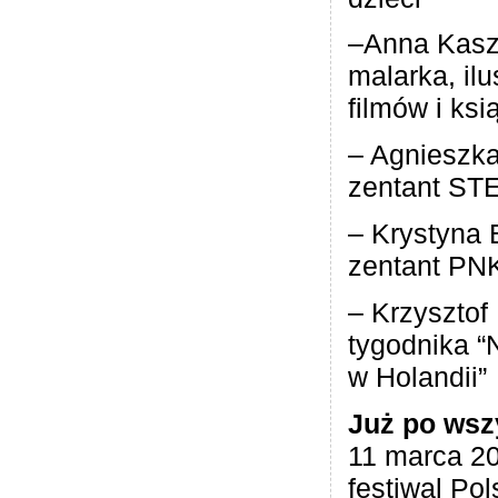
–Anna Kasz
malarka, ilu­
fil­mów i ksi
– Agnieszka
zen­tant ST
– Kry­styna
zen­tant PN
– Krzysz­tof 
tygo­dnika “
w Holandii”
Już po wszy
11 marca 20
festi­wal Pol