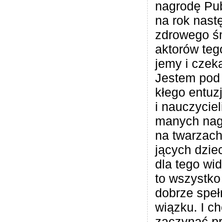
nagrodę Pub
na rok nast
zdro­wego ś
akto­rów teg
jemy i cze­k
Jestem pod 
kłego entu­z
i nauczy­ciel
ma­nych na
na twa­rzach
ją­cych dzie
dla tego wi
to wszystko
dobrze speł­
wiązku. I ch
zaczy­nać prz