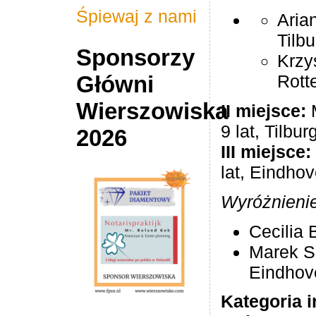
Śpiewaj z nami
Arian
Tilbu
Sponsorzy
Krzyś
Rott
Główni
Wierszowiska
II miej­sce:
M
9 lat, Til­bur
2026
III miej­sce:
lat, Eindho
Wyróżnieni
Ceci­lia 
Marek Spi
Eindhov
Kate­go­ria 