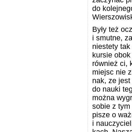
do kolej­nego
Wierszowis
Były też oczy
i smutne, z
nie­stety ta
kur­sie obok
rów­nież ci, 
miejsc nie z
nak, ze jest
do nauki te
można wygra
sobie z tym 
pisze o waż­
i nauczy­cie
kach. Nasza