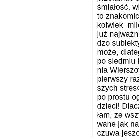
śmia­łość, w
to zna­ko­mi­
kol­wiek mil
już naj­waż­n
dzo subiek­t
może, dla­te
po sied­miu l
nia Wier­szo­
pierw­szy ra
szych stres
po pro­stu o
dzieci! Dla­
łam, ze wszy
wane jak na
czuwa jesz­