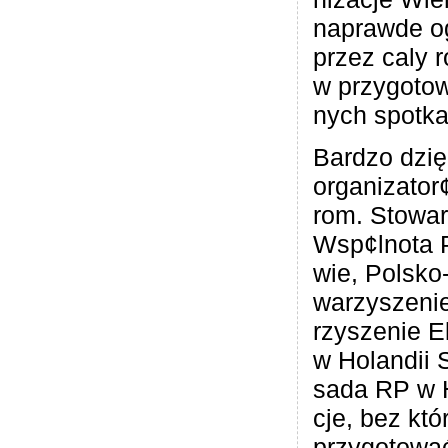
naprawde o
przez caly 
w przy­go­to­
nych spotka
Bar­dzo dzię
organizator
rom. Sto­wa­r
Wsp¢lnota P
wie, Polsko
wa­rzy­sze­ni
rzy­sze­nie E
w Holan­dii
sada RP w H
cje, bez któ
przy­go­to­wa