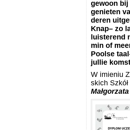
gewoon bij 
genie­ten v
de­ren uit­ge
Knap– zo la
luiste­rend 
min of mee
Poolse taa
jul­lie komst
W imie­niu 
skich Szkół 
Mał­go­rzat