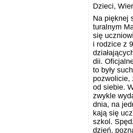
Dzieci, Wie
Na pięk­nej 
tu­ral­nym Mal
się ucznio­w
i rodzice z 
dzia­ła­ją­cy
dii. Ofi­cjal
to były such
pozwo­li­cie,
od sie­bie. W
zwy­kle wyda
dnia, na jed­
kają się uc
szkol. Spę­
dzień, pozna­