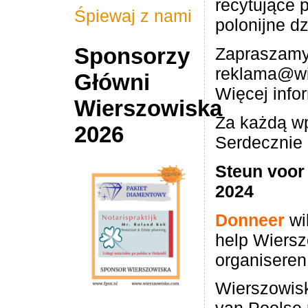
recytujące 
Śpiewaj z nami
polonijne dz
Sponsorzy
Zapraszamy
reklama@wi
Główni
Więcej info
Wierszowiska
Za każdą w
2026
Serdecznie
Steun voor
2024
Donneer
wi
help Wiersz
organiseren
Wierszowisk