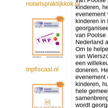
van Poolse 
notarispraktijkkok.nl
kinderen, he
evenement 
kinderen in
georganisee
van Poolse 
Nederland a
Om te helpe
van Wierszo
een willeke
tnpfiscaal.nl
doneren. He
evenement 
kinderen, h
hele gemee
samenbreng
wordt georg