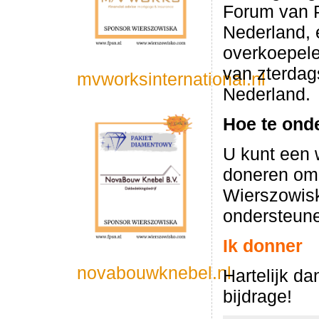
Forum van P
Nederland,
overkoepele
van zterdag
mvworksinternational.nl
Nederland.
Hoe te ond
U kunt een 
doneren om 
Wierszowis
ondersteun
Ik donner
novabouwknebel.nl
Hartelijk da
bijdrage!