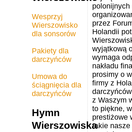
polonijnych
organizowan
Wesprzyj
przez Forum
Wierszowisko
Rainbow Kids Animator
Nova bouw knebel B.V.
AB Midden Nederland
2026 Wierszowisko -
PSK bestratingen en
DE Hypotheek Shop
Magdalena - Dental
Notarispraktijk Mr.
Poolse Gezinnen
Graphical Stroke
ABC Nederlands
JandB polskie
Ag Handamde
Serce Polski
Sinnoh shop
TNP Fiscaal
M/V Works
Efaktura.nl
Inwetsar
Holandii po
dla sonsorów
Zostań Sponsorem
Roland Kok
tuinaanleg
hurtownie
Tilburg
Wierszowisk
wyjątkową o
Pakiety dla
wymaga od
darczyńców
nakładu fin
prosimy o w
Umowa do
firmy z Hola
ściągnięcia dla
darczyńców 
darczyńców
z Waszym w
to piękne, 
Hymn
prestiżowe 
Wierszowiska
takie nasze