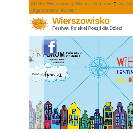
HOME
Wierszowisko-Historia
Archiwum
Galeria
Organizatorzy
Kontakt
Wierszowisko
Festiwal Polskiej Poezji dla Dzieci