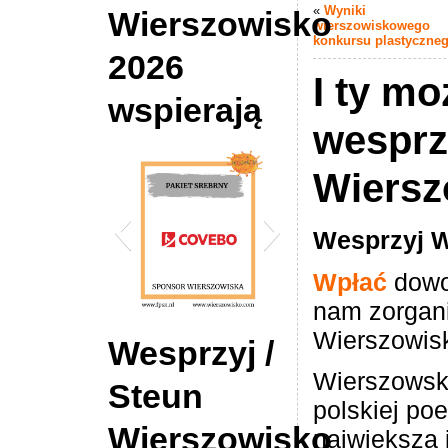
«
Wyniki
Wierszowisko
wierszowiskowego
konkursu plastyczne
2026
I ty mo
wspierają
wesprz
Wiersz
Wesprzyj 
Wpłać
dowo
nam zorgan
Wierszowis
2026 Wierszowisko
Wesprzyj /
Sponsor COVEBO
Wierszowsko
Steun
polskiej poe
Wierszowisko
największa 