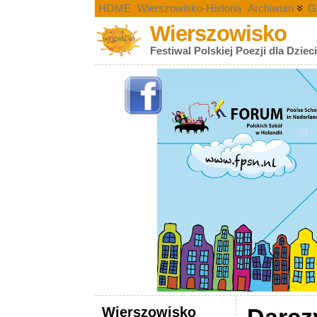
HOME
Wierszowisko-Historia
Archiwum
G
Wierszowisko
Festiwal Polskiej Poezji dla Dziec
Wierszowisko