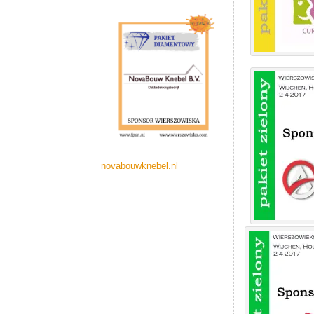
novabouwknebel.nl