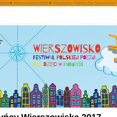
aleria
Wierszowisko 2026!
Regulamin
Pakiety Dla Sponsorów
i