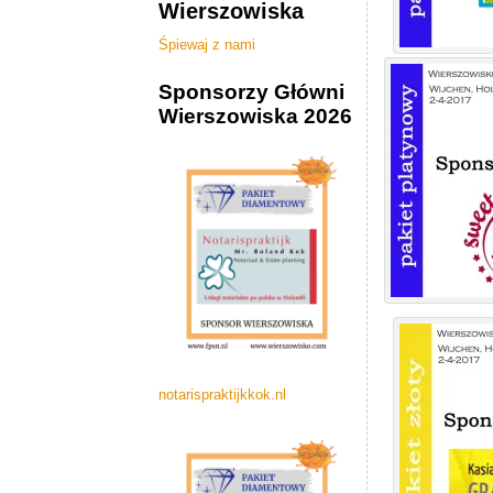
Wierszowiska
Zostań Sponsorem
Roland Kok
tuinaanleg
hurtownie
Śpiewaj z nami
Sponsorzy Główni
Wierszowiska 2026
notarispraktijkkok.nl