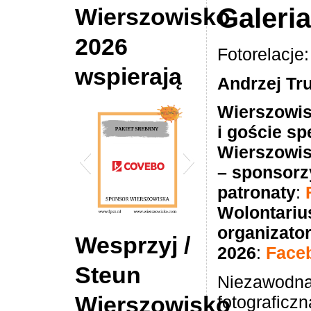
Galeri
Wierszowisko
2026
Fotorelacje:
wspierają
Andrzej Tr
Wierszowis
i goście sp
Wierszowis
– sponsorzy
patronaty
:
Wolontariu
organizato
2026 Wierszowisko
DE Hypotheek Sho
Wesprzyj /
2026
:
Face
Sponsor COVEBO
Tilburg
Steun
Niezawodna
Wierszowisko
fotograficz