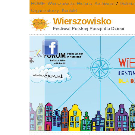
HOME
Wierszowisko-Historia
Archiwum
Galeria
Organizatorzy
Kontakt
Wierszowisko
Festiwal Polskiej Poezji dla Dzieci