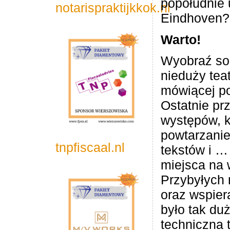
popołudnie 
notarispraktijkkok.nl
Eindhoven?
Warto!
Wyobraź sob
nieduży tea
mówiącej po
Ostatnie pr
występów, k
powtarzanie
tnpfiscaal.nl
tekstów i …
miejsca na 
Przybyłych 
oraz wspier
było tak duż
techniczna 