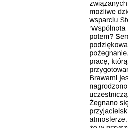
związanych 
możliwe dz
wsparciu S
‘Wspólnota 
potem? Ser
podziękowan
pożegnanie
pracę, któr
przygotowan
Brawami jes
nagrodzono
uczestniczą
Żegnano się
przyjacielsk
atmosferze,
że w przysz