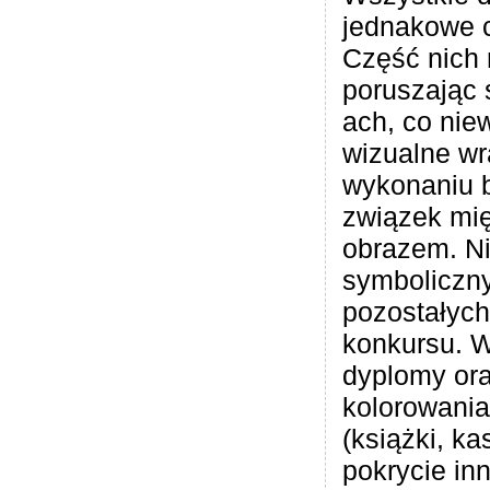
jednakowe c
Część nich 
poruszając 
ach, co nie
wizualne wr
wykonaniu 
związek mię
obrazem. Ni
symboliczny
pozostałych
konkursu. W
dyplomy ora
kolorowania
(książki, ka
pokrycie in