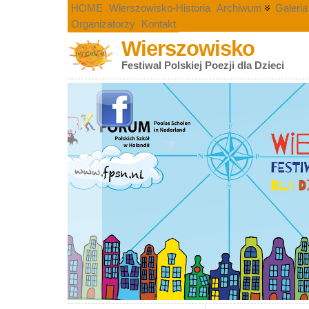
HOME
Wierszowisko-Historia
Archiwum
Galeria
Organizatorzy
Kontakt
Wierszowisko
Festiwal Polskiej Poezji dla Dzieci