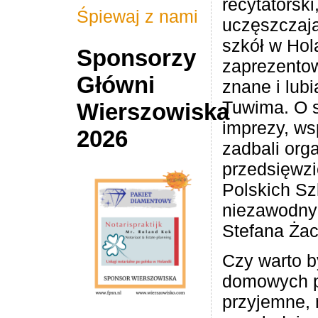
recytatorski
Śpiewaj z nami
uczęszczają
szkół w Hola
Sponsorzy
zaprezentow
Główni
znane i lub
Tuwima. O 
Wierszowiska
imprezy, ws
2026
zadbali org
przedsięwzi
Polskich Sz
niezawodny
Stefana Żac
Czy warto b
domowych p
przyjemne, 