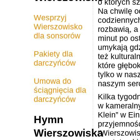
o których 
Na chwilę o
Wesprzyj
codziennyc
Wierszowisko
rozbawią, a
ierszowisko
Rainbow Kids Animator
Nova bouw knebel B.V.
AB Midden Nederland
2026 Wierszowisko -
PSK bestratingen en
Magdalena - Dental
Notarispraktijk Mr.
Poolse Gezinnen
Graphical Stroke
ABC Nederlands
JandB polskie
Ag Handamde
Serce Polski
Sinnoh shop
TNP Fiscaal
M/V Works
Efaktura.nl
Inwetsar
dla sonsorów
or COVEBO
Zostań Sponsorem
Roland Kok
tuinaanleg
hurtownie
minut po os
umykają gdz
Pakiety dla
też kultural
darczyńców
które głębo
tylko w nasz
Umowa do
naszym ser
ściągnięcia dla
Kilka tygodn
darczyńców
w kameralny
Klein” w Ei
Hymn
przyjemnośc
Wierszowiska
“Wierszowis