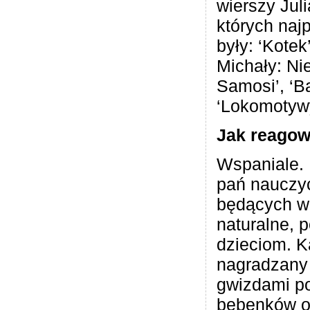
wierszy Jul
których naj
były: ‘Kotek
Michały: Nie
Samosi’, ‘B
‘Lokomotyw
Jak reagow
Wspaniale. 
pań nauczyc
będących w 
naturalne, 
dzieciom. K
nagradzany
gwizdami p
bębenków o