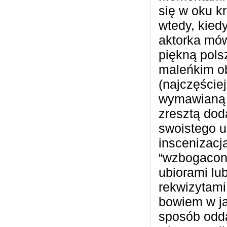
się w oku k
wtedy, kiedy
aktorka mów
piękną pols
maleńkim o
(najczęście
wymawianą s
zresztą do
swoistego u
inscenizacj
“wzbogacon
ubiorami lu
rekwizytami
bowiem w ja
sposób odda