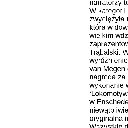
narratorzy 
W kategorii 
zwyciężyła 
która w dow
wielkim wd
zaprezentow
Trąbalski: W
wyróżnienie
van Megen (w
nagroda za
wykonanie 
‘Lokomotywa
w Enschede.
niewątpliwie
oryginalna i
Wszystkie d