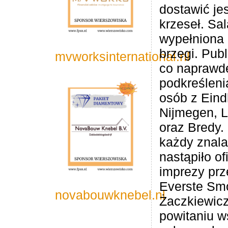
dostawić je
krzeseł. Sal
wypełniona
brzegi. Pub
mvworksinternational.nl
co naprawdę
podkreśleni
osób z Eind
Nijmegen, 
oraz Bredy.
każdy znala
nastąpiło of
imprezy prz
Everste Smó
novabouwknebel.nl
Żaczkiewicz
powitaniu w