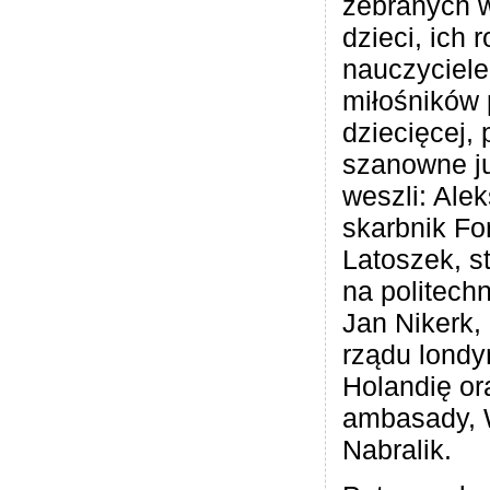
zebranych w 
dzieci, ich 
nauczyciele
miłośników p
dziecięcej,
szanowne ju
weszli: Ale
skarbnik Fo
Latoszek, s
na politech
Jan Nikerk, 
rządu londy
Holandię or
ambasady, 
Nabralik.