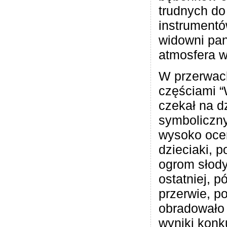
trudnych do
instrumentó
widowni pa
atmosfera w
W przerwac
częściami “
czekał na dz
symboliczny
wysoko oce
dzieciaki, 
ogrom słody
ostatniej, p
przerwie, p
obradowało 
wyniki konk