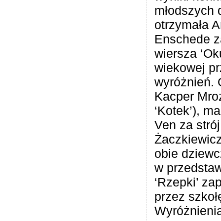
młodszych d
otrzymała A
Enschede z
wiersza ‘Oku
wiekowej pr
wyróżnień. O
Kacper Mroż
‘Kotek’), m
Ven za strój
Żaczkiewicz 
obie dziewc
w przedsta
‘Rzepki’ z
przez szkoł
Wyróżnienia