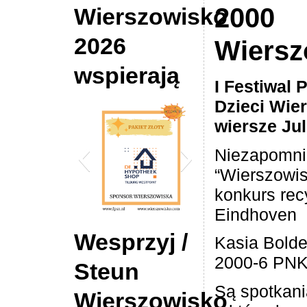
2000
Wierszowisko
2026
Wiersz
wspierają
I Festi­wal 
Dzieci Wier
wier­sze Ju
Niezapomn
“Wierszowis
konkurs rec
Eindhoven
DE Hypotheek Shop
Wesprzyj /
Kasia Bolde
Tilburg
2000-6 PN
Steun
Są spotkani
Wierszowisko