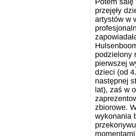
Potem salę
przejęły dzi
artystów w
profesjonal
zapowiadał
Hulsenboom
podzielony 
pierwszej w
dzieci (od 4.
następnej st
lat), zaś w o
zaprezento
zbiorowe. W
wykonania b
przekonywuj
momentami 