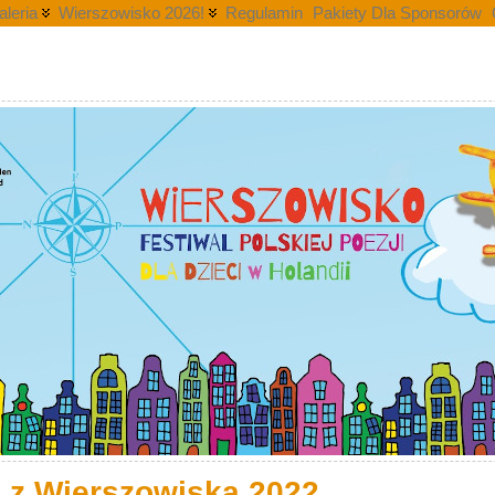
aleria
Wierszowisko 2026!
Regulamin
Pakiety Dla Sponsorów
i
a z Wierszowiska 2022