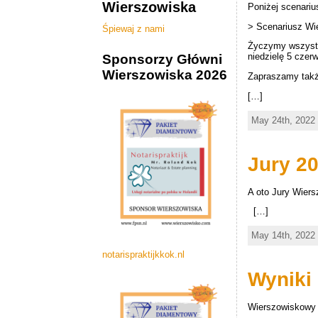
Wierszowiska
Poniżej scenariu
Zostań Sponsorem
Roland Kok
tuinaanleg
hurtownie
Tilburg
> Scenariusz Wi
Śpiewaj z nami
Życzymy wszystk
niedzielę 5 czer
Sponsorzy Główni
Wierszowiska 2026
Zapraszamy także
[…]
May 24th, 2022 
Jury 2
A oto Jury Wier
[…]
May 14th, 2022 
notarispraktijkkok.nl
Wyniki
Wierszowiskowy 