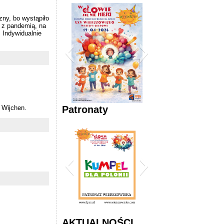
zny, bo wystąpiło
 z pandemią, na
 Indywidualnie
Plakat Wierszowiska
Patronaty
 Wijchen.
2026
2026 Wierszowisko
AKTUALNOŚCI