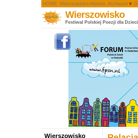
HOME
Wierszowisko-Historia
Archiwum
G
Wierszowisko
Festiwal Polskiej Poezji dla Dziec
Wierszowisko
Relacj