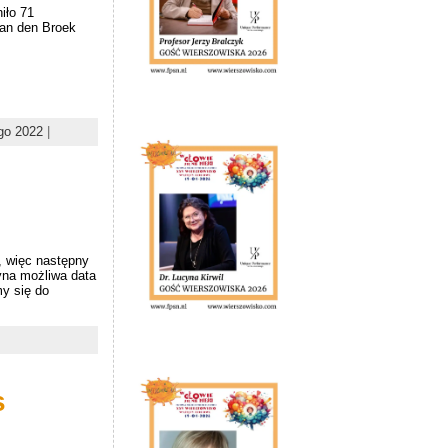
iło 71
van den Broek
go 2022
|
, więc następny
dyna możliwa data
my się do
|
s