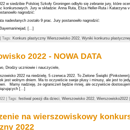
22 w siedzibie Polskiej Szkoły Groningen odbyło się zebranie jury, które ocen
c konkursowych. Jury w składzie: Anna Ruta, Eliza Heller-Ruta i Katarzyna 
ostanowiło nagrodzić:
lata nadesłanych zostało 9 prac. Jury postanowiło nagrodzić:
 Bayemaninejad, […]
| Tags:
Konkurs plastyczny Wierszowisko 2022
,
Wyniki konkursu plastyczne
owisko 2022 - NOWA DATA
o, Drodzy uczniowie i nauczyciele,
zowisko 2022 na niedzielę, 5 czerwca 2022. To Zielone Świątki (Pinksteren)
łek jest wolnym dniem. Ma to oczywiście swoje plusy i minusy, ale jest to je
hen. Mamy nadzieję, że ograniczeń będzie mniej, ale oczywiście dostosuje
iązujących […]
022 | Tags:
festiwal poezji dla dzieci
,
Wierszowisko 2022
,
Wierszowisko2022
zenie na wierszowiskowy konkur
czny 2022