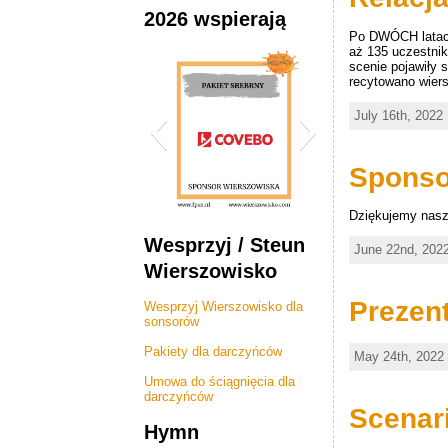
2026 wspierają
Po DWÓCH latach 
aż 135 uczestni
scenie pojawiły 
recytowano wiers
July 16th, 2022 
Sponso
Dziękujemy nasz
2026 Wierszowisko
Wesprzyj / Steun
June 22nd, 2022
Sponsor COVEBO
Wierszowisko
Prezen
Wesprzyj Wierszowisko dla
sonsorów
Pakiety dla darczyńców
May 24th, 2022 
Umowa do ściągnięcia dla
darczyńców
Scenar
Hymn
Rainbow Kids Animator
Nova bouw knebel B.V.
AB Midden Nederland
2026 Wierszowisko -
PSK bestratingen en
DE Hypotheek Shop
Magdalena - Dental
Notarispraktijk Mr.
Poolse Gezinnen
Graphical Stroke
ABC Nederlands
JandB polskie
Ag Handamde
Serce Polski
Sinnoh shop
TNP Fiscaal
M/V Works
Efaktura.nl
Inwetsar