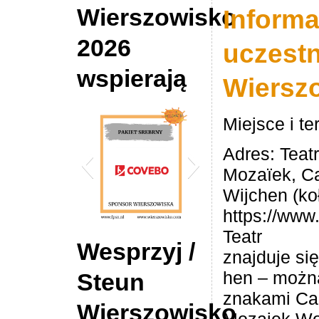
Wierszowisko
Informa
2026
uczest
wspierają
Wiersz
Miejsce i te
Adres: Teatr 
Mozaïek, C
Wijchen (ko
https://www
Teatr
2026 Wierszowisko
DE Hypotheek Shop
Wesprzyj /
znajduje si
Sponsor COVEBO
Tilburg
hen – można
Steun
znakami Cam
Wierszowisko
Mozaiek.Wok