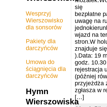
się
Wesprzyj
bezpłatne p
Wierszowisko
uwagę na r
Rainbow Kids Animator
Nova bouw knebel B.V.
AB Midden Nederland
2026 Wierszowisko -
PSK bestratingen en
Magdalena - Dental
Notarispraktijk Mr.
Poolse Gezinnen
Graphical Stroke
ABC Nederlands
JandB polskie
Ag Handamde
Serce Polski
Sinnoh shop
TNP Fiscaal
M/V Works
Efaktura.nl
Inwetsar
dla sonsorów
jednokierun
Zostań Sponsorem
Roland Kok
tuinaanleg
hurtownie
wjazd na te
Pakiety dla
stron.W hol
darczyńców
znajduje się
).Data: 19 
Umowa do
godz. 10.30
ściągnięcia dla
rejestracja
darczyńców
(później rów
przyjeżdża 
zgłasza w r
Hymn
[…]
Wierszowiska