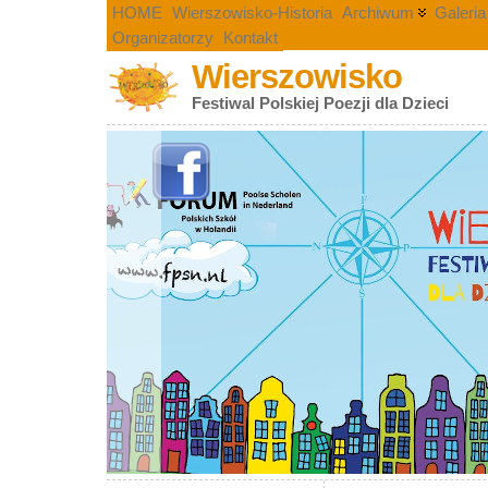
HOME
Wierszowisko-Historia
Archiwum
Galeria
Organizatorzy
Kontakt
Wierszowisko
Festiwal Polskiej Poezji dla Dzieci