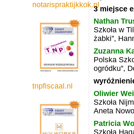
notarispraktijkkok.nl
3 miejsce 
Nathan Tru
Szkoła w Ti
żabki”, Ha
Zuzanna K
Polska Szk
ogródku”, D
wyróżnieni
tnpfiscaal.nl
Oliwier Wei
Szkoła Nij
Aneta Nowo
Patricia W
Szkoła Haga