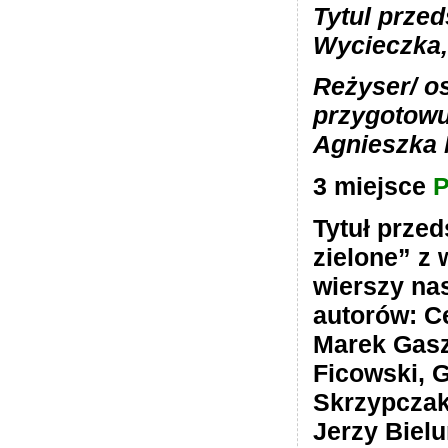
Tytul przed
Wycieczka,
Reżyser/ o
przygotowu
Agnieszka
3 miejsce
P
Tytuł prze
zielone” z
wierszy na
autorów: C
Marek Gasz
Ficowski, G
Skrzypczak
Jerzy Biel