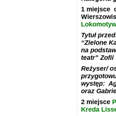
1 miejsce 
Wierszowi
Lokomotyw
Tytuł przed
“Zielone Ka
na podstaw
teatr” Zofi
Reżyser/ o
przygotowu
występ: A
oraz Gabri
2 miejsce
P
Kreda Liss