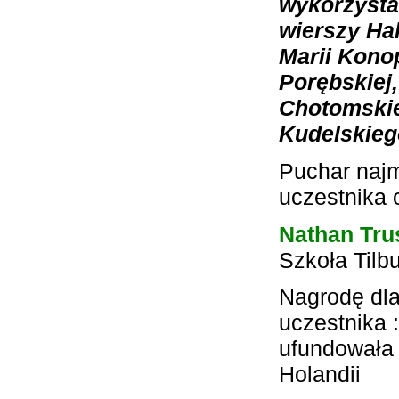
wykorzyst
wierszy Ha
Marii Konop
Porębskiej
Chotomskie
Kudelskieg
Puchar naj
uczestnika 
Nathan Tru
Szkoła Tilb
Nagrodę dla
uczestnika :
ufundowała
Holandii