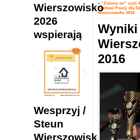
«
“Zielono mi” czyli 
Wierszowisko
Festiwal Poezji dla Dz
Wierszowisko 2016
2026
Wyniki
wspierają
Wiersz
2016
DE Hypotheek Shop
Wesprzyj /
Tilburg
Steun
Wierszowisko