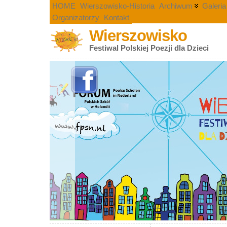
HOME
Wierszowisko-Historia
Archiwum
Galeria
Organizatorzy
Kontakt
Wierszowisko
Festiwal Polskiej Poezji dla Dzieci