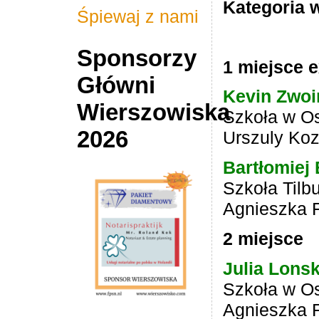
Kategoria w
Śpiewaj z nami
Sponsorzy
1 miejsce 
Główni
Kevin Zwoi
Wierszowiska
Szkoła w Os
2026
Urszuly Koz
Bartłomiej
Szkoła Tilbu
Agnieszka 
2 miejsce
Julia Lons
Szkoła w Os
Agnieszka 