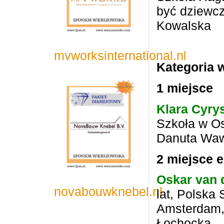
być dziewc
Kowalska
mvworksinternational.nl
Kategoria w
1 miejsce
Klara Cyry
Szkoła w O
Danuta Waw
2 miejsce 
Oskar van 
novabouwknebel.nl
lat,
Polska 
Amsterdam,
Łochocka